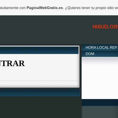
ratuitamente con
PaginaWebGratis.es
. ¿Quieres tener tu propio sitio 
HI8UD.OR
HORA LOCAL REP.
DOM.
NTRAR